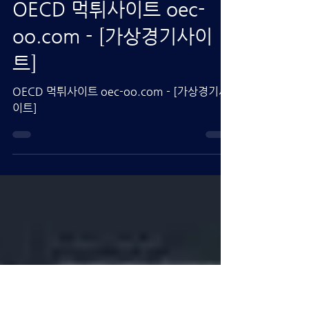
가상경기
2024년 8월 30일
1분 분량
OECD 먹튀사이트 oec-
oo.com - [가상경기사이
트]
OECD 먹튀사이트 oec-oo.com - [가상경기사
이트]