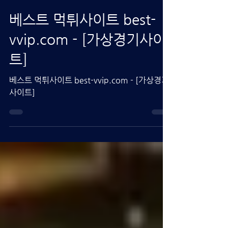
가상경기
2024년 8월 31일
1분 분량
베스트 먹튀사이트 best-
vvip.com - [가상경기사이
트]
베스트 먹튀사이트 best-vvip.com - [가상경기
사이트]