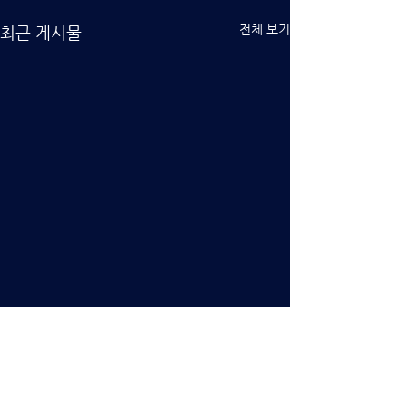
전체 보기
최근 게시물
댓글