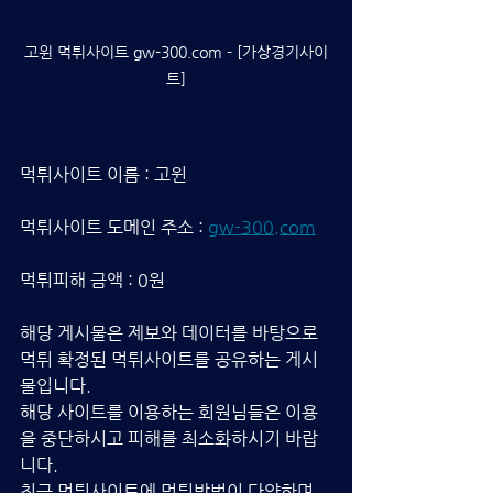
고윈 먹튀사이트 gw-300.com - [가상경기사이
트]
먹튀사이트 이름 : 고윈
먹튀사이트 도메인 주소 : 
gw-300.com
먹튀피해 금액 : 0원
해당 게시물은 제보와 데이터를 바탕으로 
먹튀 확정된 먹튀사이트를 공유하는 게시
물입니다.
해당 사이트를 이용하는 회원님들은 이용
을 중단하시고 피해를 최소화하시기 바랍
니다. 
최근 먹튀사이트에 먹튀방법이 다양하며 