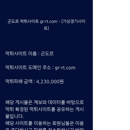
곤도르 먹튀사이트 gr-rt.com - [가상경기사이
트]
먹튀사이트 이름 : 곤도르
먹튀사이트 도메인 주소 : gr-rt.com
먹튀피해 금액 : 4,230,000원
해당 게시물은 제보와 데이터를 바탕으로 
먹튀 확정된 먹튀사이트를 공유하는 게시
물입니다.
해당 사이트를 이용하는 회원님들은 이용