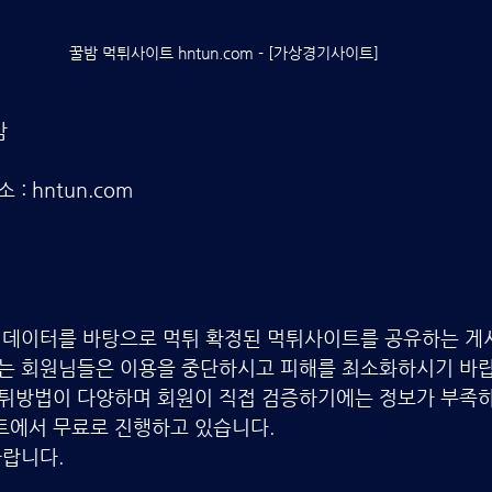
꿀밤 먹튀사이트 hntun.com - [가상경기사이트]
밤
: hntun.com
 데이터를 바탕으로 먹튀 확정된 먹튀사이트를 공유하는 게
는 회원님들은 이용을 중단하시고 피해를 최소화하시기 바랍
튀방법이 다양하며 회원이 직접 검증하기에는 정보가 부족하
에서 무료로 진행하고 있습니다.  
바랍니다.