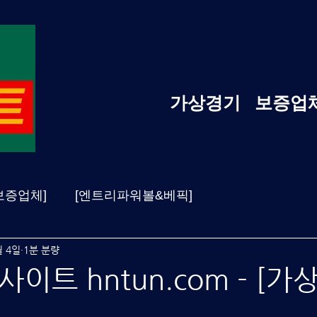
가상경기
보증업
보증업체]
[엔트리파워볼&베픽]
월 4일
1분 분량
이트 hntun.com - [