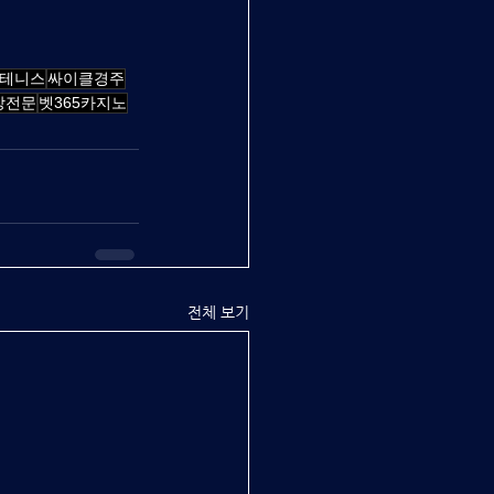
테니스
싸이클경주
상전문
벳365카지노
전체 보기