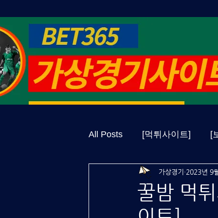
All Posts
[먹튀사이트]
[
가상경기
2023년 9
꿀밤 먹튀사
이트]