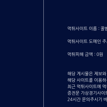
먹튀사이트 이름 : 꿀
먹튀사이트 도메인 주소 
먹튀피해 금액 : 0원
해당 게시물은 제보와
해당 사이트를 이용하
최근 먹튀사이트에 먹
증전문 가상경기사이트
24시간 문의주시기 