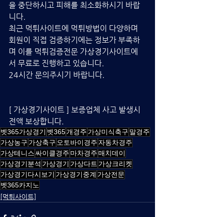
을 중단하시고 피해를 최소화하시기 바랍
니다. 
최근 먹튀사이트에 먹튀방법이 다양하며 
회원이 직접 검증하기에는 정보가 부족하
며 이를 먹튀검증전문 가상경기사이트에
서 무료로 진행하고 있습니다.  
24시간 문의주시기 바랍니다.
[ 가상경기사이트 ] 보증업체 사고 발생시 
전액 보상합니다.
벳365가상경기
벳365
개경주
가상미식축구
말경주
가상농구
가상축구
오토바이경주
자동차경주
가상테니스
싸이클경주
마차경주
매치데이
가상경기분석
가상경기
가상다트
가상크리켓
가상경기다시보기
가상경기중계
가상전문
벳365카지노
[먹튀사이트]