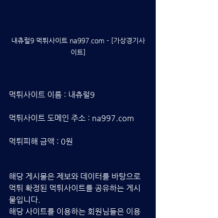
내츄럴9 먹튀사이트 na997.com - [가상경기사
이트]
먹튀사이트 이름 : 내츄럴9
먹튀사이트 도메인 주소 : na997.com
먹튀피해 금액 : 0원
해당 게시물은 제보와 데이터를 바탕으로 
먹튀 확정된 먹튀사이트를 공유하는 게시
물입니다.
해당 사이트를 이용하는 회원님들은 이용