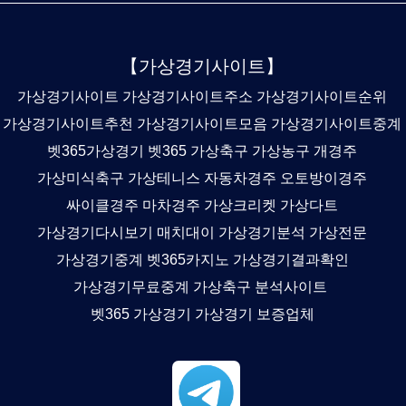
oo.com - [가상경기사이트]
[가
【가상경기사이트】
가상경기사이트 가상경기사이트주소 가상경기사이트순위
가상경기사이트추천 가상경기사이트모음 가상경기사이트중계
벳365가
상경기 벳365 가상축구 가상농구 개경주
가상미식축구 가상테니스 자동차경주 오토방이경주
싸이클경주 마차경주 가상크리켓 가상다트
가상경기다시보기 매치대이 가상경기분석 가상전문
​가상경기중계 벳365카지노 가상경기결과확인
가상경기무료중계 가상축구 분석사이트
벳365 가상경기 가상경기 보증업체