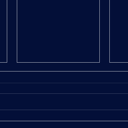
OECD 먹튀사이트 oec-
이브벳
oo.com - [가상경기사이트]
[가