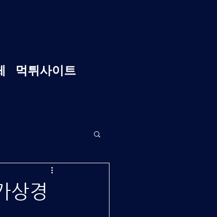
체
먹튀사이트
[가상경