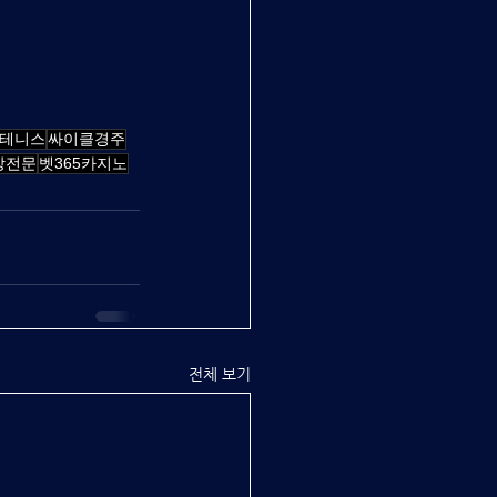
테니스
싸이클경주
상전문
벳365카지노
전체 보기