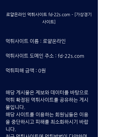
로얄온라인 먹튀사이트 fd-22s.com - [가상경기
사이트]
먹튀사이트 이름 : 로얄온라인
먹튀사이트 도메인 주소 : fd-22s.com
먹튀피해 금액 : 0원
해당 게시물은 제보와 데이터를 바탕으로 
먹튀 확정된 먹튀사이트를 공유하는 게시
물입니다.
해당 사이트를 이용하는 회원님들은 이용
을 중단하시고 피해를 최소화하시기 바랍
니다. 
최근 먹튀사이트에 먹튀방법이 다양하며 