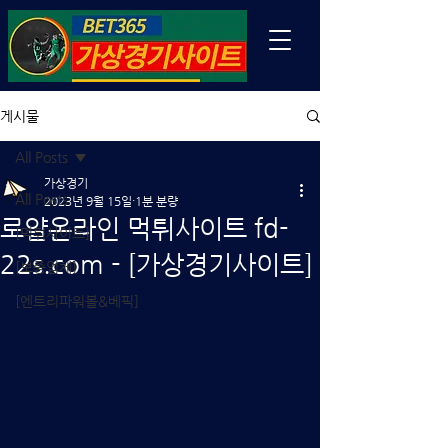
게시물
All Posts
가상경기
All Posts
2023년 9월 15일
1분 분량
로얄온라인 먹튀사이트 fd-
[먹튀사이트]
22s.com - [가상경기사이트]
[보증업체]
[엔트리파워볼&베픽]