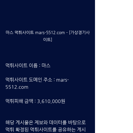
마스 먹튀사이트 mars-5512.com - [가상경기사
이트]
먹튀사이트 이름 : 마스
먹튀사이트 도메인 주소 : mars-
5512.com
먹튀피해 금액 : 3,610,000원
해당 게시물은 제보와 데이터를 바탕으로 
먹튀 확정된 먹튀사이트를 공유하는 게시