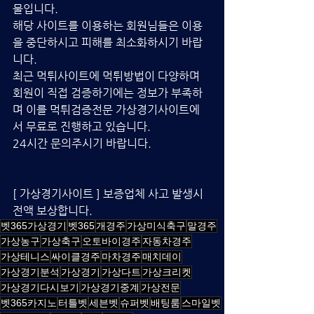
물입니다.
해당 사이트를 이용하는 회원님들은 이용
을 중단하시고 피해를 최소화하시기 바랍
니다. 
최근 먹튀사이트에 먹튀방법이 다양하며 
회원이 직접 검증하기에는 정보가 부족하
며 이를 먹튀검증전문 가상경기사이트에
서 무료로 진행하고 있습니다.  
24시간 문의주시기 바랍니다.
[ 가상경기사이트 ] 보증업체 사고 발생시 
전액 보상합니다.
벳365가상경기
벳365
개경주
가상미식축구
말경주
가상농구
가상축구
오토바이경주
자동차경주
가상테니스
싸이클경주
마차경주
매치데이
가상경기분석
가상경기
가상다트
가상크리켓
가상경기다시보기
가상경기중계
가상전문
벳365카지노
터틀벳
세븐벳
슈퍼벳
배팅룸
스마일벳