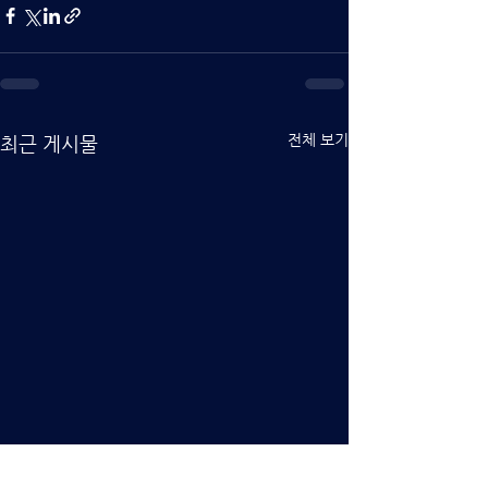
전체 보기
최근 게시물