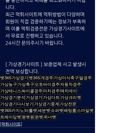
을 중단하시고 피해를 최소화하시기 바랍
니다. 
최근 먹튀사이트에 먹튀방법이 다양하며 
회원이 직접 검증하기에는 정보가 부족하
며 이를 먹튀검증전문 가상경기사이트에
서 무료로 진행하고 있습니다.  
24시간 문의주시기 바랍니다.
[ 가상경기사이트 ] 보증업체 사고 발생시 
전액 보상합니다.
벳365가상경기
벳365
개경주
가상미식축구
말경주
가상농구
가상축구
오토바이경주
자동차경주
가상테니스
싸이클경주
마차경주
매치데이
가상경기분석
가상경기
가상다트
가상크리켓
가상경기다시보기
가상경기중계
가상전문
벳365카지노
터틀벳
세븐벳
슈퍼벳
배팅룸
스마일벳
트레이딩벳
원벳원
윈벳
위너벳
[먹튀사이트]