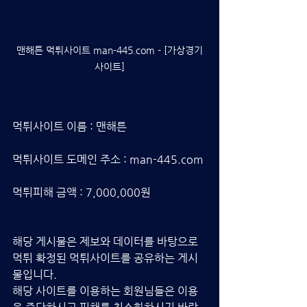
맨해튼 먹튀사이트 man-445.com - [가상경기
사이트]
먹튀사이트 이름 : 맨해튼
먹튀사이트 도메인 주소 : man-445.com
먹튀피해 금액 : 7,000,000원
해당 게시물은 제보와 데이터를 바탕으로 
먹튀 확정된 먹튀사이트를 공유하는 게시
물입니다.
해당 사이트를 이용하는 회원님들은 이용