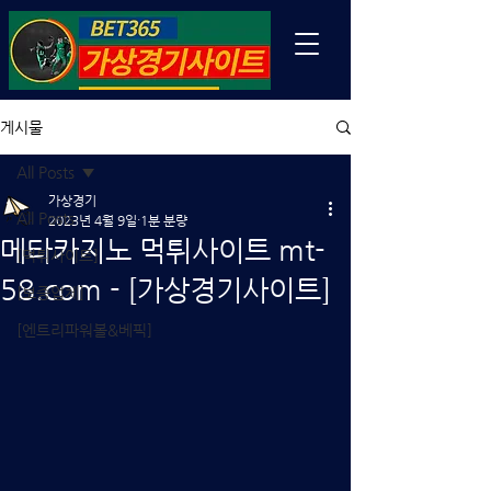
게시물
All Posts
가상경기
All Posts
2023년 4월 9일
1분 분량
메타카지노 먹튀사이트 mt-
[먹튀사이트]
58.com - [가상경기사이트]
[보증업체]
[엔트리파워볼&베픽]