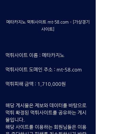
메타카지노 먹튀사이트 mt-58.com - [가상경기
사이트]
먹튀사이트 이름 : 메타카지노
먹튀사이트 도메인 주소 : mt-58.com
먹튀피해 금액 : 1,710,000원
해당 게시물은 제보와 데이터를 바탕으로 
먹튀 확정된 먹튀사이트를 공유하는 게시
물입니다.
해당 사이트를 이용하는 회원님들은 이용