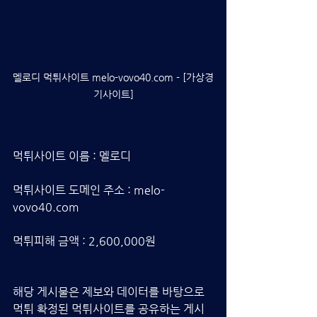
멜로디 먹튀사이트 melo-vovo40.com - [가상경
기사이트]
먹튀사이트 이름 : 멜로디
먹튀사이트 도메인 주소 : melo-
vovo40.com
먹튀피해 금액 : 2,600,000원
해당 게시물은 제보와 데이터를 바탕으로 
먹튀 확정된 먹튀사이트를 공유하는 게시