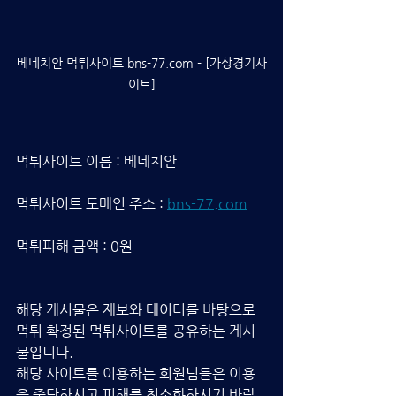
베네치안 먹튀사이트 bns-77.com - [가상경기사
이트]
먹튀사이트 이름 : 베네치안
먹튀사이트 도메인 주소 : 
bns-77.com
먹튀피해 금액 : 0원
해당 게시물은 제보와 데이터를 바탕으로 
먹튀 확정된 먹튀사이트를 공유하는 게시
물입니다.
해당 사이트를 이용하는 회원님들은 이용
을 중단하시고 피해를 최소화하시기 바랍