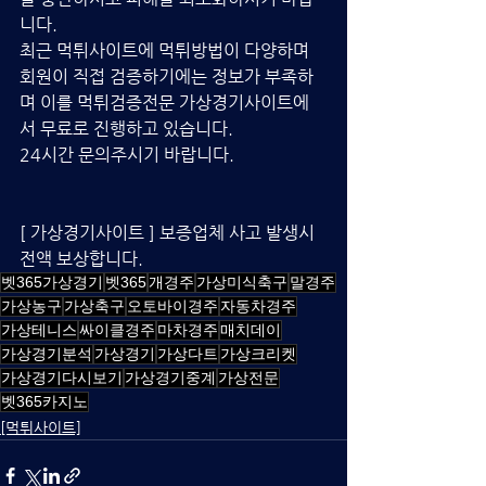
니다. 
최근 먹튀사이트에 먹튀방법이 다양하며 
회원이 직접 검증하기에는 정보가 부족하
며 이를 먹튀검증전문 가상경기사이트에
서 무료로 진행하고 있습니다.  
24시간 문의주시기 바랍니다.
[ 가상경기사이트 ] 보증업체 사고 발생시 
전액 보상합니다.
벳365가상경기
벳365
개경주
가상미식축구
말경주
가상농구
가상축구
오토바이경주
자동차경주
가상테니스
싸이클경주
마차경주
매치데이
가상경기분석
가상경기
가상다트
가상크리켓
가상경기다시보기
가상경기중계
가상전문
벳365카지노
[먹튀사이트]