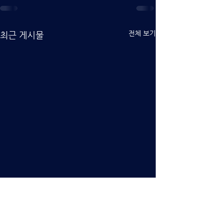
전체 보기
최근 게시물