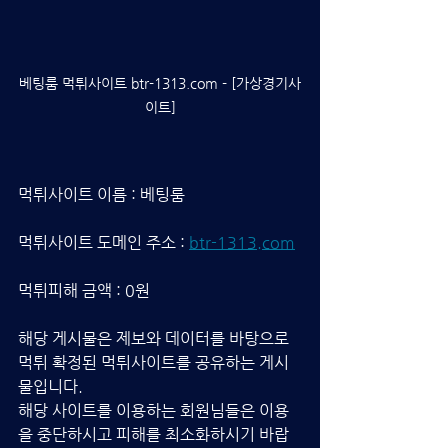
베팅룸 먹튀사이트 btr-1313.com - [가상경기사
이트]
먹튀사이트 이름 : 베팅룸
먹튀사이트 도메인 주소 : 
btr-1313.com
먹튀피해 금액 : 0원
해당 게시물은 제보와 데이터를 바탕으로 
먹튀 확정된 먹튀사이트를 공유하는 게시
물입니다.
해당 사이트를 이용하는 회원님들은 이용
을 중단하시고 피해를 최소화하시기 바랍