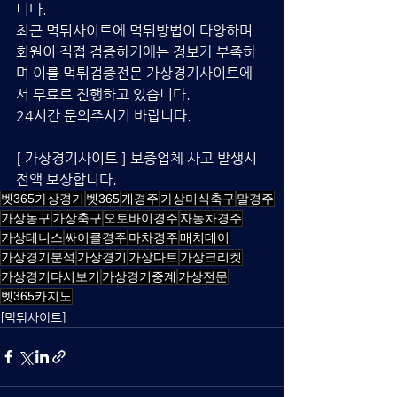
니다. 
최근 먹튀사이트에 먹튀방법이 다양하며 
회원이 직접 검증하기에는 정보가 부족하
며 이를 먹튀검증전문 가상경기사이트에
서 무료로 진행하고 있습니다.  
24시간 문의주시기 바랍니다.
[ 가상경기사이트 ] 보증업체 사고 발생시 
전액 보상합니다.
벳365가상경기
벳365
개경주
가상미식축구
말경주
가상농구
가상축구
오토바이경주
자동차경주
가상테니스
싸이클경주
마차경주
매치데이
가상경기분석
가상경기
가상다트
가상크리켓
가상경기다시보기
가상경기중계
가상전문
벳365카지노
[먹튀사이트]