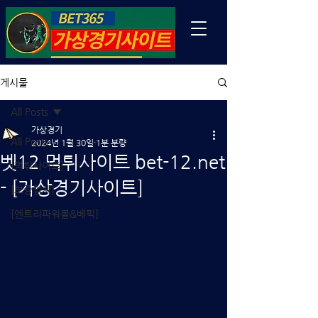
게시물
All Posts
가상경기
All Posts
2024년 1월 30일
1분 분량
벳12 먹튀사이트 bet-12.net
[먹튀사이트]
- [가상경기사이트]
[보증업체]
[엔트리파워볼&베픽]