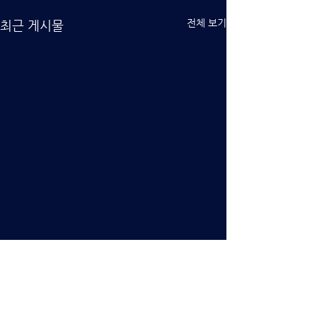
전체 보기
최근 게시물
댓글