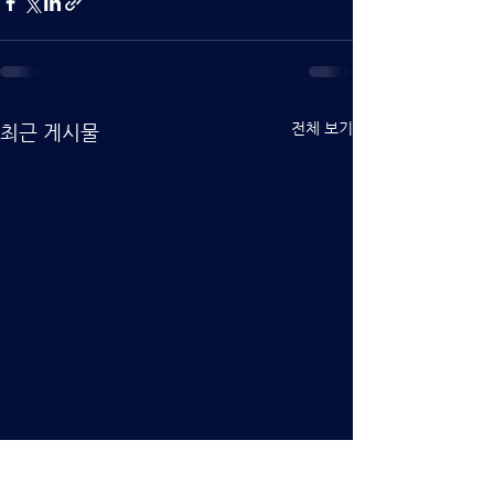
전체 보기
최근 게시물