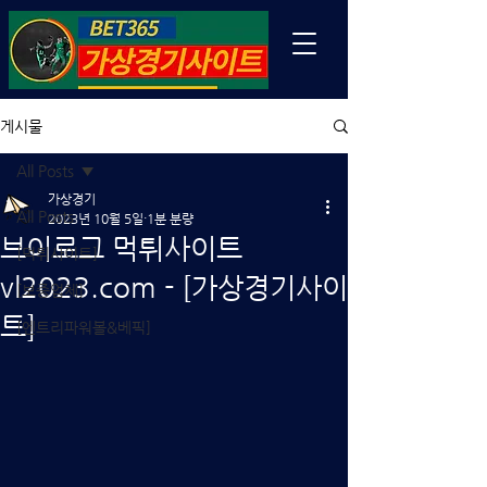
게시물
All Posts
가상경기
All Posts
2023년 10월 5일
1분 분량
브이로그 먹튀사이트
[먹튀사이트]
vl2023.com - [가상경기사이
[보증업체]
트]
[엔트리파워볼&베픽]