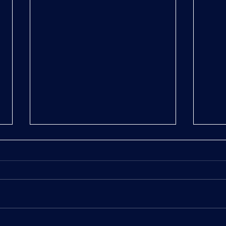
OECD 먹튀사이트 oec-
이브벳