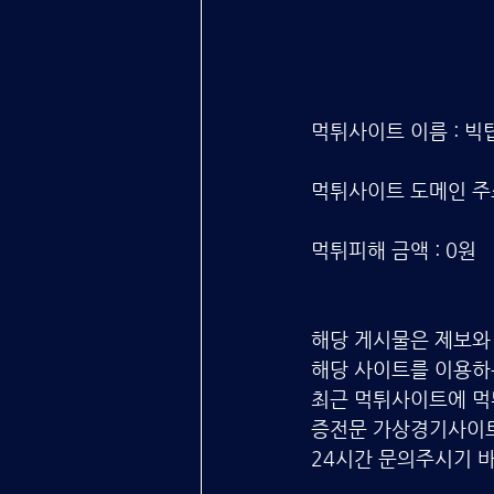
먹튀사이트 이름 : 빅
먹튀사이트 도메인 주소 :
먹튀피해 금액 : 0원
해당 게시물은 제보와
해당 사이트를 이용하
최근 먹튀사이트에 먹
증전문 가상경기사이트
24시간 문의주시기 