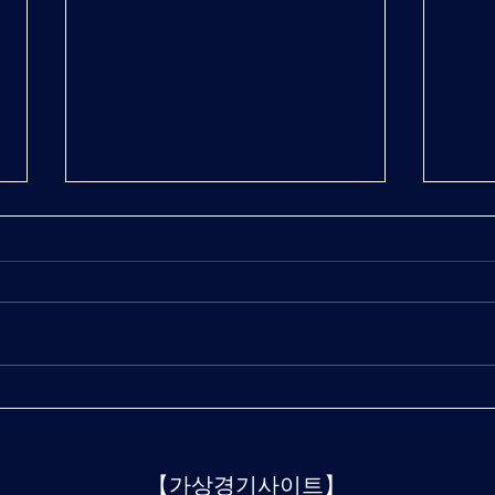
OECD 먹튀사이트 oec-
이브벳
oo.com - [가상경기사이트]
[가
【가상경기사이트】