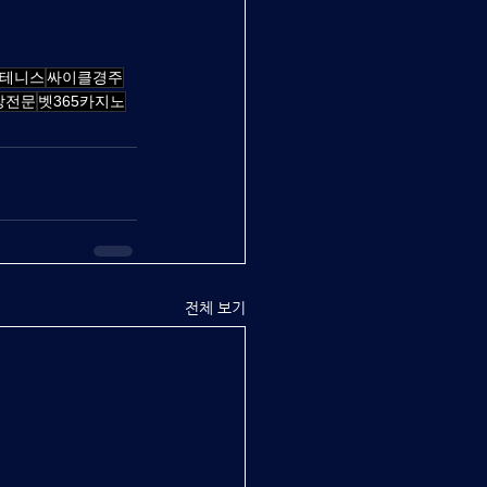
테니스
싸이클경주
상전문
벳365카지노
전체 보기