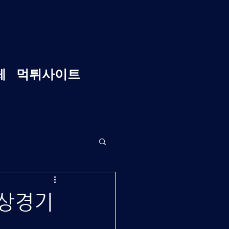
체
먹튀사이트
[가상경기