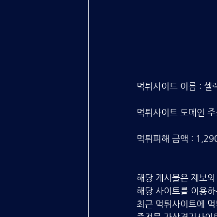
먹튀사이트 이름 : 셀
먹튀사이트 도메인 주소 :
먹튀피해 금액 : 1,29
해당 게시물은 제보와
해당 사이트를 이용하
최근 먹튀사이트에 먹
증전문 가상경기사이트