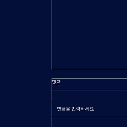
댓글
댓글을 입력하세요.
베스트 먹튀사이트 best-