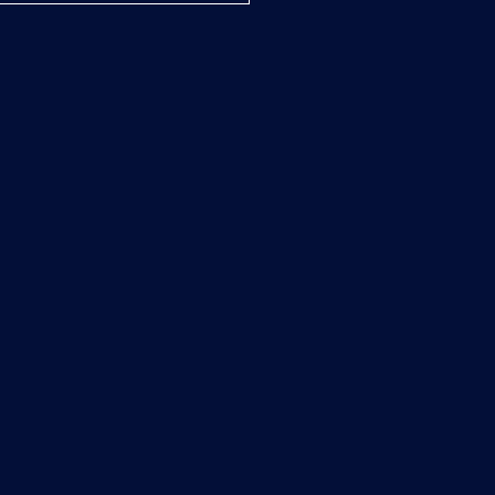
상경기사이트]