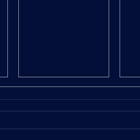
OECD 먹튀사이트 oec-
이브벳