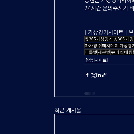
24시간 문의주시기 
[ 가상경기사이트 ] 
벳365가상경기
벳365
개경
마차경주
매치데이
가상경
터틀벳
세븐벳
슈퍼벳
배팅
[먹튀사이트]
최근 게시물