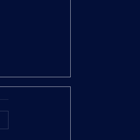
 먹튀사이트 eve.bet -