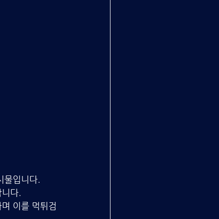
시물입니다.
니다. 
며 이를 먹튀검