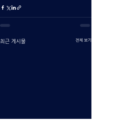
전체 보기
최근 게시물