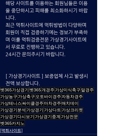
해당 사이트를 이용하는 회원님들은 이용
을 중단하시고 피해를 최소화하시기 바랍
니다. 
최근 먹튀사이트에 먹튀방법이 다양하며 
회원이 직접 검증하기에는 정보가 부족하
며 이를 먹튀검증전문 가상경기사이트에
서 무료로 진행하고 있습니다.  
24시간 문의주시기 바랍니다.
[ 가상경기사이트 ] 보증업체 사고 발생시 
전액 보상합니다.
벳365가상경기
벳365
개경주
가상미식축구
말경주
가상농구
가상축구
오토바이경주
자동차경주
가상테니스
싸이클경주
마차경주
매치데이
가상경기분석
가상경기
가상다트
가상크리켓
가상경기다시보기
가상경기중계
가상전문
벳365카지노
[먹튀사이트]