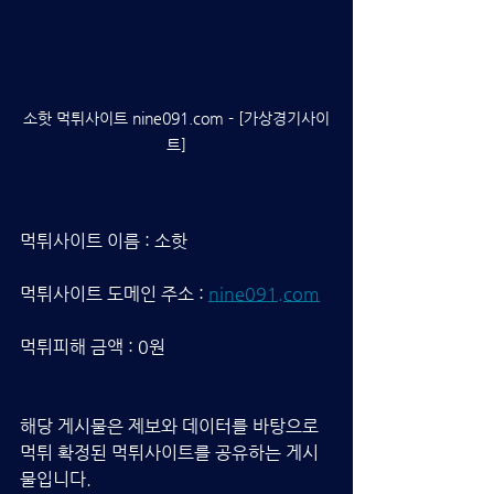
소핫 먹튀사이트 nine091.com - [가상경기사이
트]
먹튀사이트 이름 : 소핫
먹튀사이트 도메인 주소 : 
nine091.com
먹튀피해 금액 : 0원
해당 게시물은 제보와 데이터를 바탕으로 
먹튀 확정된 먹튀사이트를 공유하는 게시
물입니다.