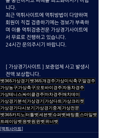
을 중단하시고 피해를 최소화하시기 바랍
니다. 
최근 먹튀사이트에 먹튀방법이 다양하며 
회원이 직접 검증하기에는 정보가 부족하
며 이를 먹튀검증전문 가상경기사이트에
서 무료로 진행하고 있습니다.  
24시간 문의주시기 바랍니다.
[ 가상경기사이트 ] 보증업체 사고 발생시 
전액 보상합니다.
벳365가상경기
벳365
개경주
가상미식축구
말경주
가상농구
가상축구
오토바이경주
자동차경주
가상테니스
싸이클경주
마차경주
매치데이
가상경기분석
가상경기
가상다트
가상크리켓
가상경기다시보기
가상경기중계
가상전문
벳365카지노
터틀벳
세븐벳
슈퍼벳
배팅룸
스마일벳
트레이딩벳
원벳원
윈벳
위너벳
[먹튀사이트]