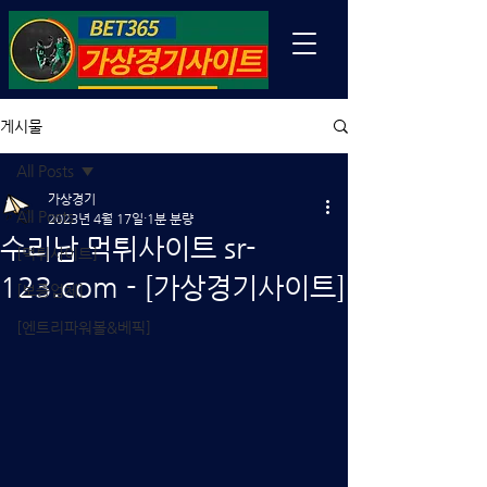
게시물
All Posts
가상경기
All Posts
2023년 4월 17일
1분 분량
수리남 먹튀사이트 sr-
[먹튀사이트]
123.com - [가상경기사이트]
[보증업체]
[엔트리파워볼&베픽]