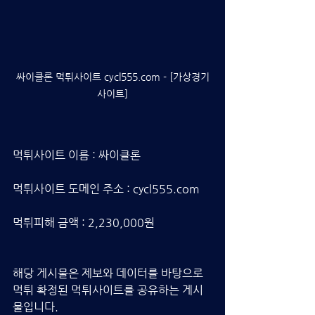
싸이클론 먹튀사이트 cycl555.com - [가상경기
사이트]
먹튀사이트 이름 : 싸이클론
먹튀사이트 도메인 주소 : cycl555.com
먹튀피해 금액 : 2,230,000원
해당 게시물은 제보와 데이터를 바탕으로 
먹튀 확정된 먹튀사이트를 공유하는 게시
물입니다.