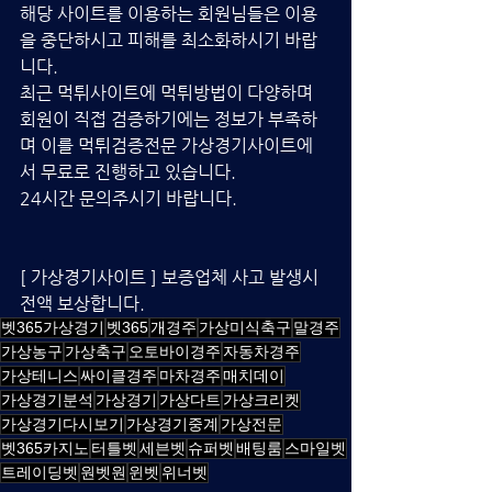
해당 사이트를 이용하는 회원님들은 이용
을 중단하시고 피해를 최소화하시기 바랍
니다. 
최근 먹튀사이트에 먹튀방법이 다양하며 
회원이 직접 검증하기에는 정보가 부족하
며 이를 먹튀검증전문 가상경기사이트에
서 무료로 진행하고 있습니다.  
24시간 문의주시기 바랍니다.
[ 가상경기사이트 ] 보증업체 사고 발생시 
전액 보상합니다.
벳365가상경기
벳365
개경주
가상미식축구
말경주
가상농구
가상축구
오토바이경주
자동차경주
가상테니스
싸이클경주
마차경주
매치데이
가상경기분석
가상경기
가상다트
가상크리켓
가상경기다시보기
가상경기중계
가상전문
벳365카지노
터틀벳
세븐벳
슈퍼벳
배팅룸
스마일벳
트레이딩벳
원벳원
윈벳
위너벳