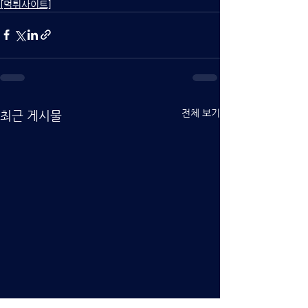
[먹튀사이트]
전체 보기
최근 게시물