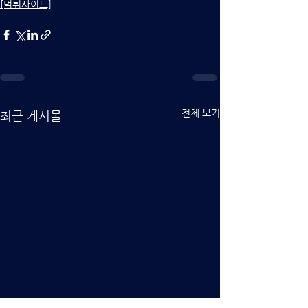
[먹튀사이트]
전체 보기
최근 게시물