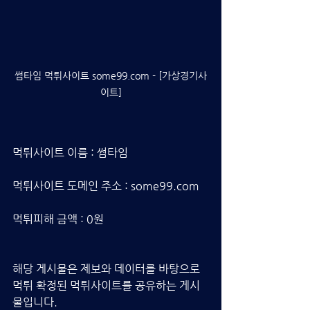
썸타임 먹튀사이트 some99.com - [가상경기사
이트]
먹튀사이트 이름 : 썸타임
먹튀사이트 도메인 주소 : some99.com
먹튀피해 금액 : 0원
해당 게시물은 제보와 데이터를 바탕으로 
먹튀 확정된 먹튀사이트를 공유하는 게시
물입니다.