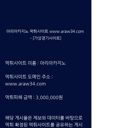
아리아카지노 먹튀사이트 www.araw34.com 
- [가상경기사이트]
먹튀사이트 이름 : 아리아카지노
먹튀사이트 도메인 주소 : 
www.araw34.com
먹튀피해 금액 : 3,000,000원
해당 게시물은 제보와 데이터를 바탕으로 
먹튀 확정된 먹튀사이트를 공유하는 게시