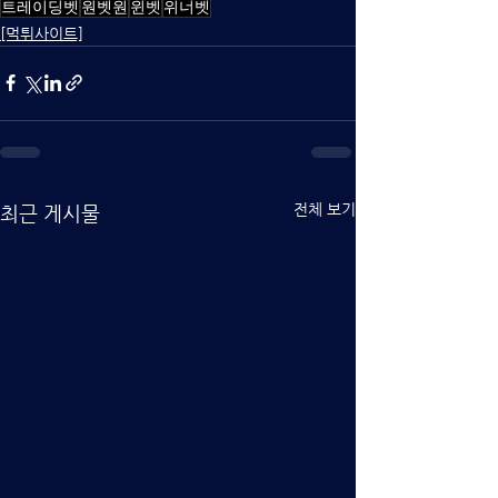
트레이딩벳
원벳원
윈벳
위너벳
[먹튀사이트]
전체 보기
최근 게시물