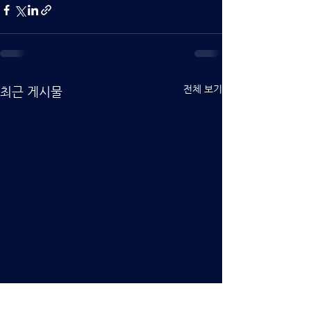
전체 보기
최근 게시물