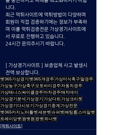
을 중단하시고 피해를 최소화하시기 바랍
니다. 
최근 먹튀사이트에 먹튀방법이 다양하며 
회원이 직접 검증하기에는 정보가 부족하
며 이를 먹튀검증전문 가상경기사이트에
서 무료로 진행하고 있습니다.  
24시간 문의주시기 바랍니다.
[ 가상경기사이트 ] 보증업체 사고 발생시 
전액 보상합니다.
벳365가상경기
벳365
개경주
가상미식축구
말경주
가상농구
가상축구
오토바이경주
자동차경주
가상테니스
싸이클경주
마차경주
매치데이
가상경기분석
가상경기
가상다트
가상크리켓
가상경기다시보기
가상경기중계
가상전문
벳365카지노
터틀벳
세븐벳
슈퍼벳
배팅룸
스마일벳
트레이딩벳
원벳원
윈벳
위너벳
[먹튀사이트]