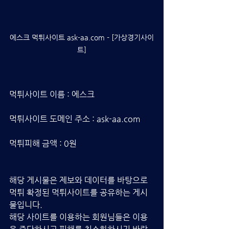
에스크 먹튀사이트 ask-aa.com - [가상경기사이
트]
먹튀사이트 이름 : 에스크
먹튀사이트 도메인 주소 : ask-aa.com
먹튀피해 금액 : 0원
해당 게시물은 제보와 데이터를 바탕으로 
먹튀 확정된 먹튀사이트를 공유하는 게시
물입니다.
해당 사이트를 이용하는 회원님들은 이용