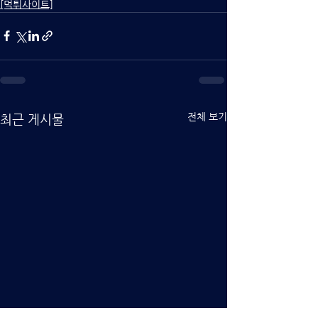
[먹튀사이트]
전체 보기
최근 게시물