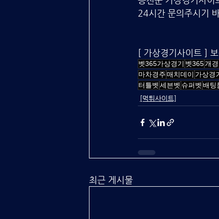
24시간 문의주시기 
[ 가상경기사이트 ] 
벳365가상경기
벳365
개경
마차경주
매치데이
가상경
터틀벳
세븐벳
슈퍼벳
배팅
[먹튀사이트]
최근 게시물