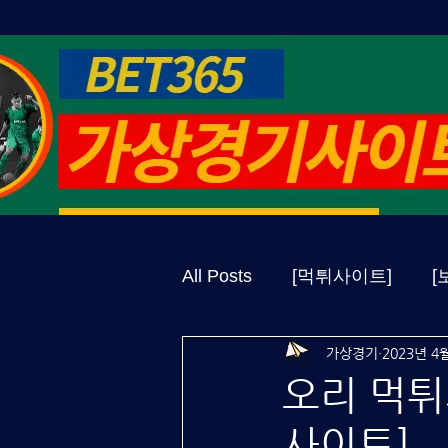
All Posts
[먹튀사이트]
[
가상경기
2023년 4
오리 먹튀사
사이트]