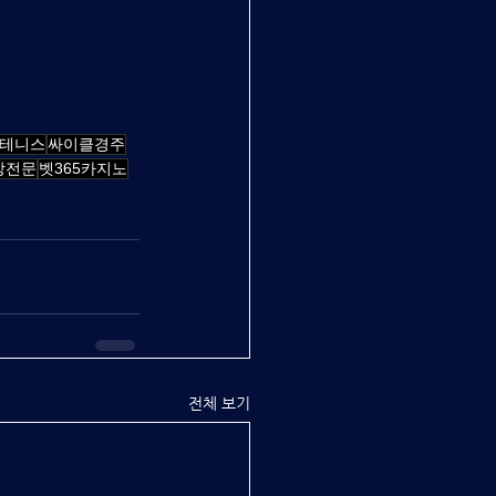
테니스
싸이클경주
상전문
벳365카지노
전체 보기