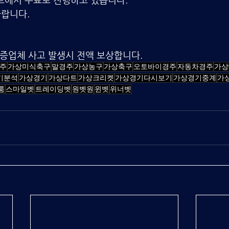
바랍니다.
보증업체 사고 발생시 전액 보상합니다.
주
가상미식축구
말경주
가상농구
가상축구
오토바이경주
자동차경주
가상
기분석
가상경기
가상다트
가상크리켓
가상경기다시보기
가상경기중계
가
룸
스마일벳
트레이딩벳
원벳원
윈벳
위너벳