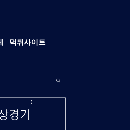
체
먹튀사이트
[가상경기