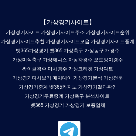
oo.com - [가상경기사이트]
[가
【가상경기사이트】
가상경기사이트 가상경기사이트주소 가상경기사이트순위
가상경기사이트추천 가상경기사이트모음 가상경기사이트중계
벳365가
상경기 벳365 가상축구 가상농구 개경주
가상미식축구 가상테니스 자동차경주 오토방이경주
싸이클경주 마차경주 가상크리켓 가상다트
가상경기다시보기 매치대이 가상경기분석 가상전문
​가상경기중계 벳365카지노 가상경기결과확인
가상경기무료중계 가상축구 분석사이트
벳365 가상경기 가상경기 보증업체