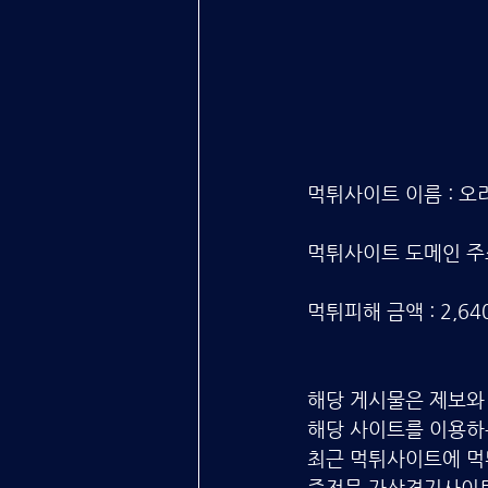
먹튀사이트 이름 : 오
먹튀사이트 도메인 주소 :
먹튀피해 금액 : 2,64
해당 게시물은 제보와
해당 사이트를 이용하
최근 먹튀사이트에 먹
증전문 가상경기사이트