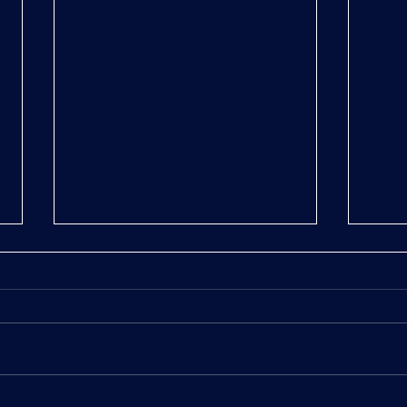
OECD 먹튀사이트 oec-
이브벳