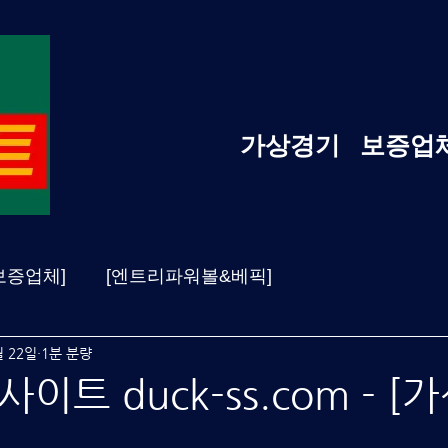
가상경기
보증업
보증업체]
[엔트리파워볼&베픽]
월 22일
1분 분량
이트 duck-ss.com - 