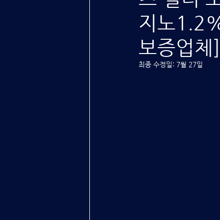
지노1.2
보증업체
최종 수정일:
7월 27일