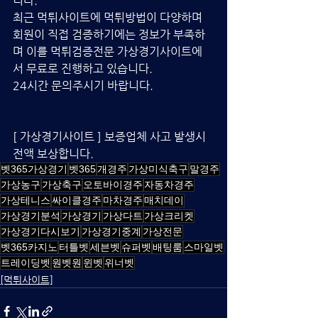
니다. 
최근 먹튀사이트에 먹튀방법이 다양하며 
회원이 직접 검증하기에는 정보가 부족하
며 이를 먹튀검증전문 가상경기사이트에
서 무료로 진행하고 있습니다.  
24시간 문의주시기 바랍니다.
[ 가상경기사이트 ] 보증업체 사고 발생시 
전액 보상합니다.
벳365가상경기
벳365
개경주
가상미식축구
말경주
가상농구
가상축구
오토바이경주
자동차경주
가상테니스
싸이클경주
마차경주
매치데이
가상경기분석
가상경기
가상다트
가상크리켓
가상경기다시보기
가상경기중계
가상전문
벳365카지노
터틀벳
세븐벳
슈퍼벳
배팅룸
스마일벳
트레이딩벳
원벳원
윈벳
위너벳
[먹튀사이트]