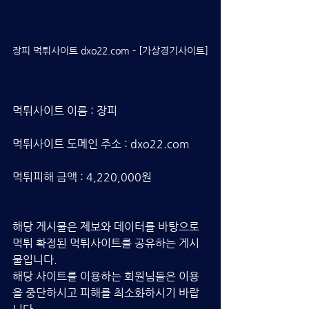
장피 먹튀사이트 dxo22.com - [가상경기사이트]
먹튀사이트 이름 : 장피
먹튀사이트 도메인 주소 : dxo22.com
먹튀피해 금액 : 4,220,000원
해당 게시물은 제보와 데이터를 바탕으로 
먹튀 확정된 먹튀사이트를 공유하는 게시
물입니다.
해당 사이트를 이용하는 회원님들은 이용
을 중단하시고 피해를 최소화하시기 바랍