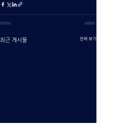
전체 보기
최근 게시물