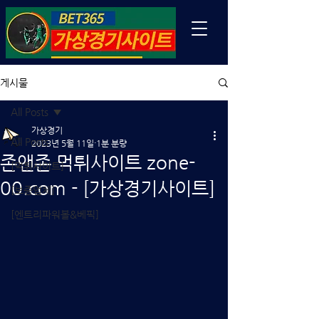
게시물
All Posts
가상경기
All Posts
2023년 5월 11일
1분 분량
존앤존 먹튀사이트 zone-
[먹튀사이트]
00.com - [가상경기사이트]
[보증업체]
[엔트리파워볼&베픽]