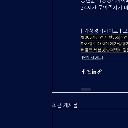
24시간 문의주시기 
[ 가상경기사이트 ] 
벳365가상경기
벳365
개경
마차경주
매치데이
가상경
터틀벳
세븐벳
슈퍼벳
배팅
[먹튀사이트]
최근 게시물