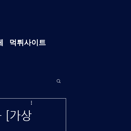
체
먹튀사이트
- [가상