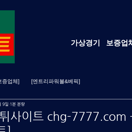
가상경기
보증업
보증업체]
[엔트리파워볼&베픽]
월 9일
1분 분량
사이트 chg-7777.com 
트]