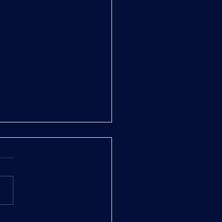
 먹튀사이트 eve.bet -