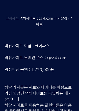
크레파스 먹튀사이트 cps-4.com - [가상경기사
이트]
먹튀사이트 이름 : 크레파스
먹튀사이트 도메인 주소 : cps-4.com
먹튀피해 금액 : 1,720,000원
해당 게시물은 제보와 데이터를 바탕으로 
먹튀 확정된 먹튀사이트를 공유하는 게시
물입니다.
해당 사이트를 이용하는 회원님들은 이용