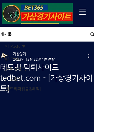
게시물
All Posts
가상경기
All Posts
2023년 12월 22일
1분 분량
테드벳 먹튀사이트
[먹튀사이트]
tedbet.com - [가상경기사이
[보증업체]
트]
[엔트리파워볼&베픽]