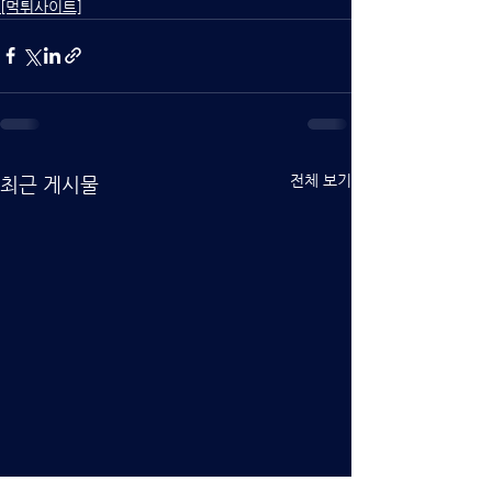
[먹튀사이트]
전체 보기
최근 게시물