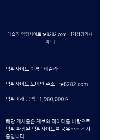
테슬라 먹튀사이트 te8282.com - [가상경기사
이트]
먹튀사이트 이름 : 테슬라
먹튀사이트 도메인 주소 : te8282.com
먹튀피해 금액 : 1,980,000원
해당 게시물은 제보와 데이터를 바탕으로 
먹튀 확정된 먹튀사이트를 공유하는 게시
물입니다.