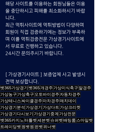
해당 사이트를 이용하는 회원님들은 이용
을 중단하시고 피해를 최소화하시기 바랍
니다. 
최근 먹튀사이트에 먹튀방법이 다양하며 
회원이 직접 검증하기에는 정보가 부족하
며 이를 먹튀검증전문 가상경기사이트에
서 무료로 진행하고 있습니다.  
24시간 문의주시기 바랍니다.
[ 가상경기사이트 ] 보증업체 사고 발생시 
전액 보상합니다.
벳365가상경기
벳365
개경주
가상미식축구
말경주
가상농구
가상축구
오토바이경주
자동차경주
가상테니스
싸이클경주
마차경주
매치데이
가상경기분석
가상경기
가상다트
가상크리켓
가상경기다시보기
가상경기중계
가상전문
벳365카지노
터틀벳
세븐벳
슈퍼벳
배팅룸
스마일벳
트레이딩벳
원벳원
윈벳
위너벳