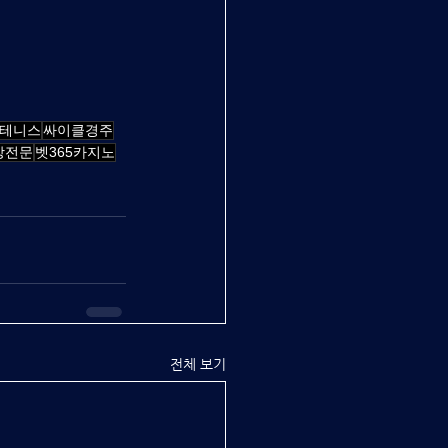
테니스
싸이클경주
상전문
벳365카지노
전체 보기