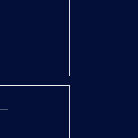
 먹튀사이트 eve.bet -