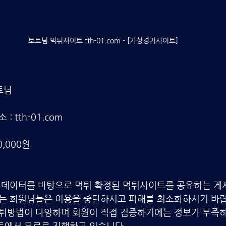
토트넘 먹튀사이트 tth-01.com - [가상경기사이트]
트넘
 tth-01.com
0,000원
 데이터를 바탕으로 먹튀 확정된 먹튀사이트를 공유하는 게
는 회원님들은 이용을 중단하시고 피해를 최소화하시기 바랍
튀방법이 다양하며 회원이 직접 검증하기에는 정보가 부족하
에서 무료로 진행하고 있습니다.  