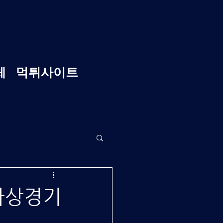
체
먹튀사이트
[가상경기