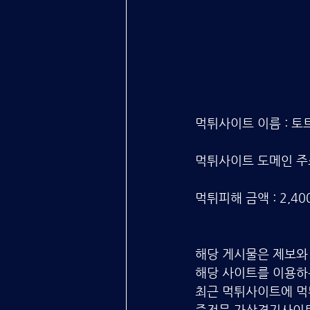
먹튀사이트 이름 : 토
먹튀사이트 도메인 주소 :
먹튀피해 금액 : 2,40
해당 게시물은 제보와
해당 사이트를 이용하
최근 먹튀사이트에 먹
증전문 가상경기사이트