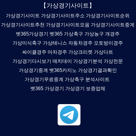
【가상경기사이트】
가상경기사이트 가상경기사이트주소 가상경기사이트순위
가상경기사이트추천 가상경기사이트모음 가상경기사이트중계
벳365가
상경기 벳365 가상축구 가상농구 개경주
가상미식축구 가상테니스 자동차경주 오토방이경주
싸이클경주 마차경주 가상크리켓 가상다트
가상경기다시보기 매치대이 가상경기분석 가상전문
​가상경기중계 벳365카지노 가상경기결과확인
가상경기무료중계 가상축구 분석사이트
벳365 가상경기 가상경기 보증업체