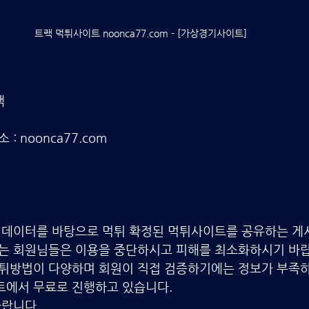
트랙 먹튀사이트 noonca77.com - [가상경기사이트]
랙
: noonca77.com
 데이터를 바탕으로 먹튀 확정된 먹튀사이트를 공유하는 게
는 회원님들은 이용을 중단하시고 피해를 최소화하시기 바랍
튀방법이 다양하며 회원이 직접 검증하기에는 정보가 부족하
에서 무료로 진행하고 있습니다.  
바랍니다.