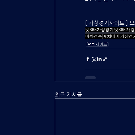
[ 가상경기사이트 ] 
벳365가상경기
벳365
개경
마차경주
매치데이
가상경
[먹튀사이트]
최근 게시물