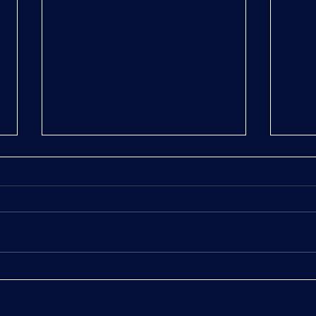
OECD 먹튀사이트 oec-
이브벳
oo.com - [가상경기사이트]
[가