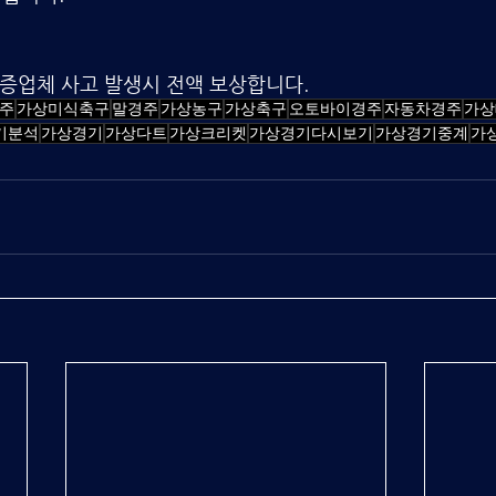
보증업체 사고 발생시 전액 보상합니다.
주
가상미식축구
말경주
가상농구
가상축구
오토바이경주
자동차경주
가상
기분석
가상경기
가상다트
가상크리켓
가상경기다시보기
가상경기중계
가