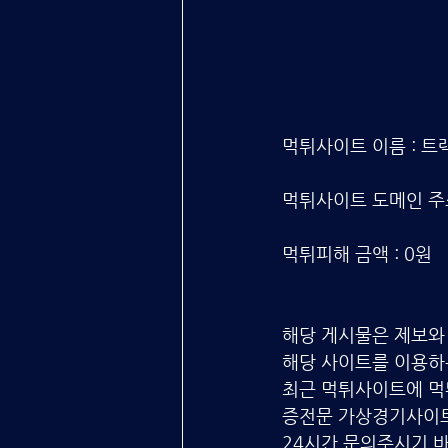
먹튀사이트 이름 : 트
먹튀사이트 도메인 주소 
먹튀피해 금액 : 0원
해당 게시물은 제보와
해당 사이트를 이용하
최근 먹튀사이트에 먹
증전문 가상경기사이트
24시간 문의주시기 