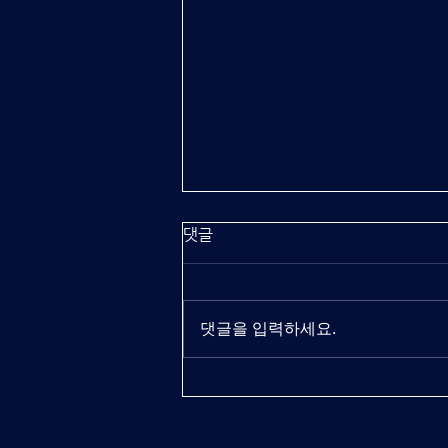
댓글
댓글을 입력하세요.
베스트 먹튀사이트 best-
vvip.com - [가상경기사이트]