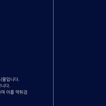
시물입니다.
니다. 
며 이를 먹튀검