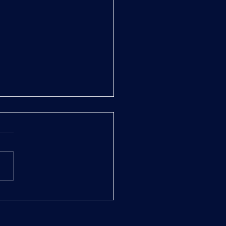
 먹튀사이트 eve.bet -
상경기사이트]