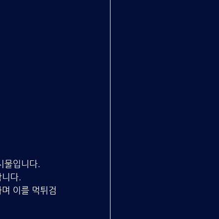
시물입니다.
니다. 
며 이를 먹튀검