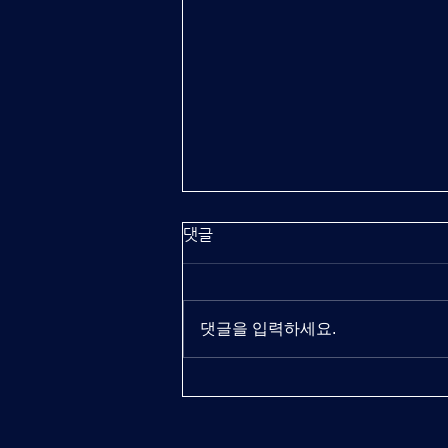
댓글
댓글을 입력하세요.
베스트 먹튀사이트 best-
vvip.com - [가상경기사이트]