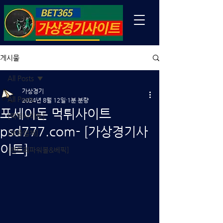
게시물
All Posts
가상경기
All Posts
2024년 8월 12일
1분 분량
포세이돈 먹튀사이트
[먹튀사이트]
psd777.com- [가상경기사
[보증업체]
이트]
[엔트리파워볼&베픽]