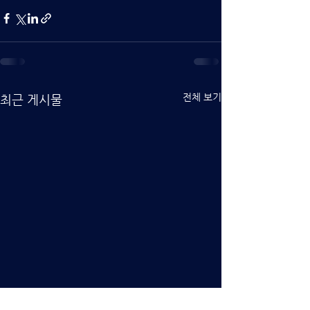
전체 보기
최근 게시물