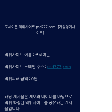
포세이돈 먹튀사이트 psd777.com- [가상경기사
이트]
먹튀사이트 이름 : 포세이돈
먹튀사이트 도메인 주소 : 
psd777.com
먹튀피해 금액 : 0원
해당 게시물은 제보와 데이터를 바탕으로 
먹튀 확정된 먹튀사이트를 공유하는 게시
물입니다.