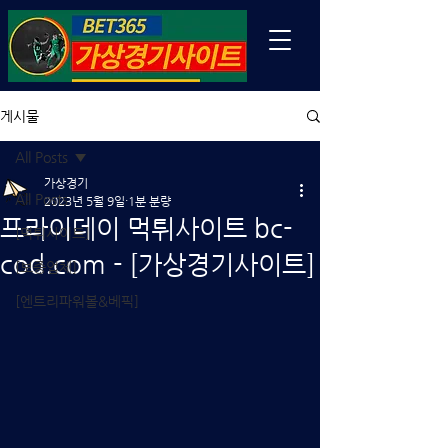
게시물
All Posts
가상경기
All Posts
2023년 5월 9일
1분 분량
프라이데이 먹튀사이트 bc-
[먹튀사이트]
cod.com - [가상경기사이트]
[보증업체]
[엔트리파워볼&베픽]