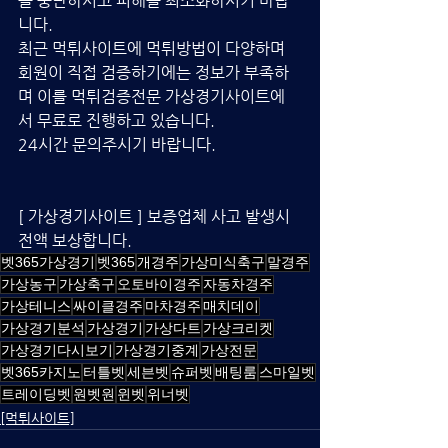
을 중단하시고 피해를 최소화하시기 바랍
니다. 
최근 먹튀사이트에 먹튀방법이 다양하며 
회원이 직접 검증하기에는 정보가 부족하
며 이를 먹튀검증전문 가상경기사이트에
서 무료로 진행하고 있습니다.  
24시간 문의주시기 바랍니다.
[ 가상경기사이트 ] 보증업체 사고 발생시 
전액 보상합니다.
벳365가상경기
벳365
개경주
가상미식축구
말경주
가상농구
가상축구
오토바이경주
자동차경주
가상테니스
싸이클경주
마차경주
매치데이
가상경기분석
가상경기
가상다트
가상크리켓
가상경기다시보기
가상경기중계
가상전문
벳365카지노
터틀벳
세븐벳
슈퍼벳
배팅룸
스마일벳
트레이딩벳
원벳원
윈벳
위너벳
[먹튀사이트]