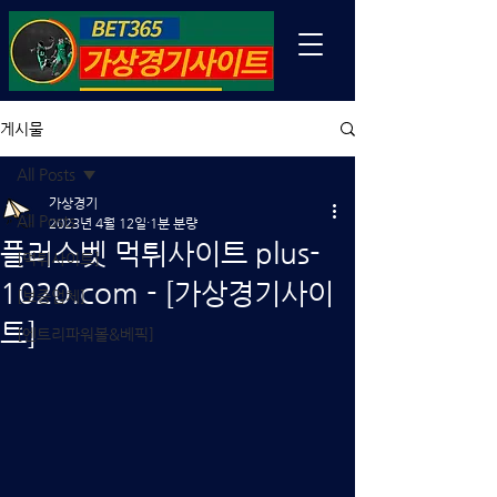
게시물
All Posts
가상경기
All Posts
2023년 4월 12일
1분 분량
플러스벳 먹튀사이트 plus-
[먹튀사이트]
1020.com - [가상경기사이
[보증업체]
트]
[엔트리파워볼&베픽]