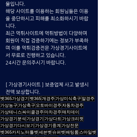
물입니다.
해당 사이트를 이용하는 회원님들은 이용
을 중단하시고 피해를 최소화하시기 바랍
니다. 
최근 먹튀사이트에 먹튀방법이 다양하며 
회원이 직접 검증하기에는 정보가 부족하
며 이를 먹튀검증전문 가상경기사이트에
서 무료로 진행하고 있습니다.  
24시간 문의주시기 바랍니다.
[ 가상경기사이트 ] 보증업체 사고 발생시 
전액 보상합니다.
벳365가상경기
벳365
개경주
가상미식축구
말경주
가상농구
가상축구
오토바이경주
자동차경주
가상테니스
싸이클경주
마차경주
매치데이
가상경기분석
가상경기
가상다트
가상크리켓
가상경기다시보기
가상경기중계
가상전문
벳365카지노
터틀벳
세븐벳
슈퍼벳
배팅룸
스마일벳