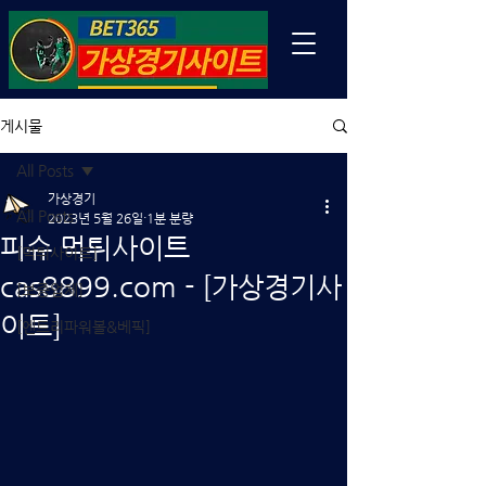
게시물
All Posts
가상경기
All Posts
2023년 5월 26일
1분 분량
피슈 먹튀사이트
[먹튀사이트]
cas8899.com - [가상경기사
[보증업체]
이트]
[엔트리파워볼&베픽]