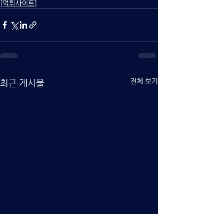
[먹튀사이트]
전체 보기
최근 게시물