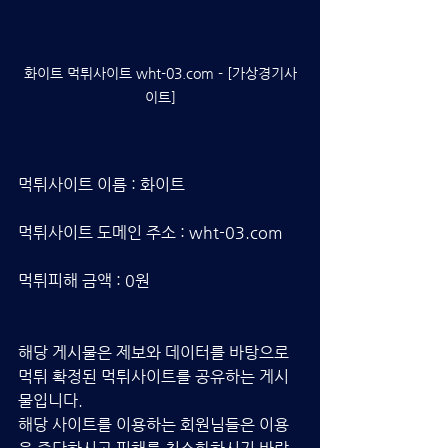
화이트 먹튀사이트 wht-03.com - [가상경기사
이트]
먹튀사이트 이름 : 화이트
먹튀사이트 도메인 주소 : wht-03.com
먹튀피해 금액 : 0원
해당 게시물은 제보와 데이터를 바탕으로 
먹튀 확정된 먹튀사이트를 공유하는 게시
물입니다.
해당 사이트를 이용하는 회원님들은 이용