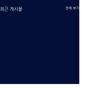
전체 보기
최근 게시물
댓글