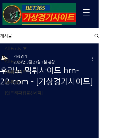
게시물
All Posts
가상경기
All Posts
2024년 3월 21일
1분 분량
후라노 먹튀사이트 hrn-
[먹튀사이트]
22.com - [가상경기사이트]
[보증업체]
[엔트리파워볼&베픽]