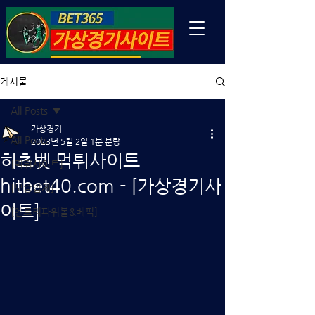
게시물
All Posts
가상경기
All Posts
2023년 5월 2일
1분 분량
히츠벳 먹튀사이트
[먹튀사이트]
hitbet40.com - [가상경기사
[보증업체]
이트]
[엔트리파워볼&베픽]