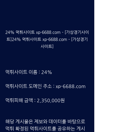
24% 먹튀사이트 xp-6688.com - [가상경기사이
트]24% 먹튀사이트 xp-6688.com - [가상경기
사이트]
먹튀사이트 이름 : 24%
먹튀사이트 도메인 주소 : xp-6688.com
먹튀피해 금액 : 2,350,000원
해당 게시물은 제보와 데이터를 바탕으로 
먹튀 확정된 먹튀사이트를 공유하는 게시