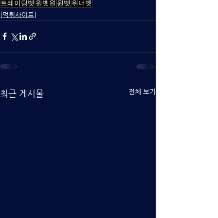
트레이딩벳
원벳원
윈벳
위너벳
[먹튀사이트]
전체 보기
최근 게시물