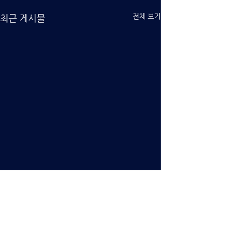
전체 보기
최근 게시물
댓글