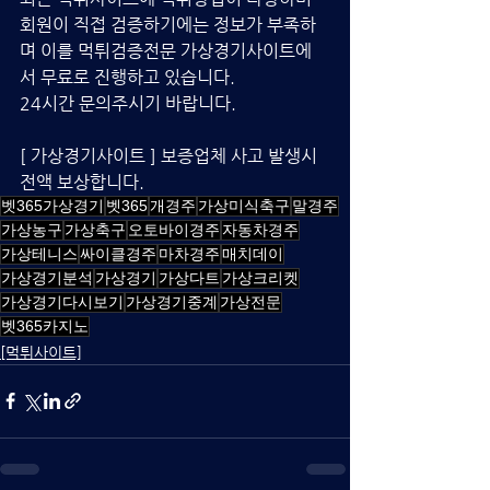
회원이 직접 검증하기에는 정보가 부족하
며 이를 먹튀검증전문 가상경기사이트에
서 무료로 진행하고 있습니다.  
24시간 문의주시기 바랍니다.
[ 가상경기사이트 ] 보증업체 사고 발생시 
전액 보상합니다.
벳365가상경기
벳365
개경주
가상미식축구
말경주
가상농구
가상축구
오토바이경주
자동차경주
가상테니스
싸이클경주
마차경주
매치데이
가상경기분석
가상경기
가상다트
가상크리켓
가상경기다시보기
가상경기중계
가상전문
벳365카지노
[먹튀사이트]