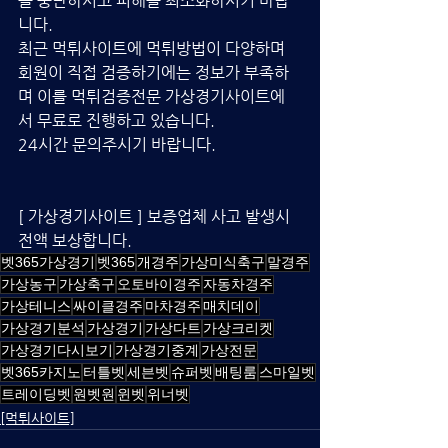
을 중단하시고 피해를 최소화하시기 바랍
니다. 
최근 먹튀사이트에 먹튀방법이 다양하며 
회원이 직접 검증하기에는 정보가 부족하
며 이를 먹튀검증전문 가상경기사이트에
서 무료로 진행하고 있습니다.  
24시간 문의주시기 바랍니다.
[ 가상경기사이트 ] 보증업체 사고 발생시 
전액 보상합니다.
벳365가상경기
벳365
개경주
가상미식축구
말경주
가상농구
가상축구
오토바이경주
자동차경주
가상테니스
싸이클경주
마차경주
매치데이
가상경기분석
가상경기
가상다트
가상크리켓
가상경기다시보기
가상경기중계
가상전문
벳365카지노
터틀벳
세븐벳
슈퍼벳
배팅룸
스마일벳
트레이딩벳
원벳원
윈벳
위너벳
[먹튀사이트]